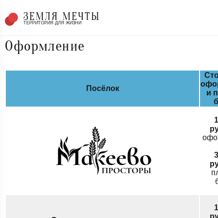
ЗЕМЛЯ МЕЧТЫ
ТЕРРИТОРИЯ ДЛЯ ЖИЗНИ
Оформление
Ст
офо
Посёлок
и 
1
р
офо
3
р
п
1
р