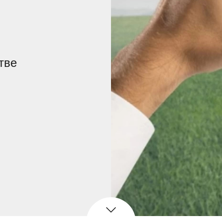
пех
тве