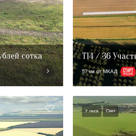
ублей сотка
T14 / 36 Участ
57 км от МКАД
У леса
Cвет