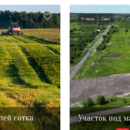
У леса
Cвет
лей сотка
Участок под м