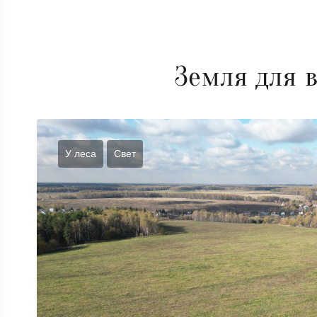
Земля для 
У леса
Cвет