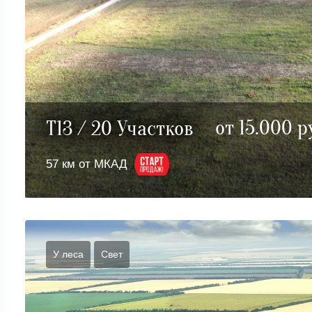
от 15.000 р
T13 / 20 Участков
57 км от МКАД
У леса
Cвет