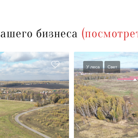
вашего бизнеса
(посмотрет
У леса
Cвет