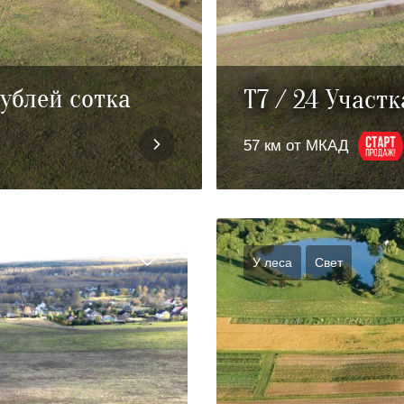
рублей сотка
T7 / 24 Участк
57 км от МКАД
У леса
Cвет