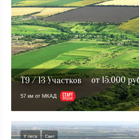
от 15.000 ру
T9 / 13 Участков
57 км от МКАД
У леса
Cвет